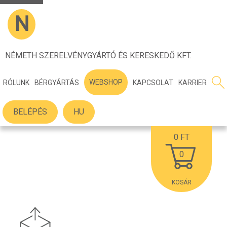
N
NÉMETH SZERELVÉNYGYÁRTÓ ÉS KERESKEDŐ KFT.
WEBSHOP
RÓLUNK
BÉRGYÁRTÁS
KAPCSOLAT
KARRIER
BELÉPÉS
HU
0
FT
0
KOSÁR