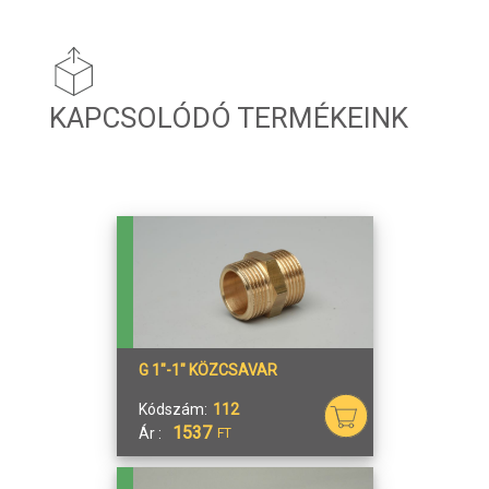
KAPCSOLÓDÓ TERMÉKEINK
G 1"-1" KÖZCSAVAR
Kódszám:
112
1537
Ár :
FT