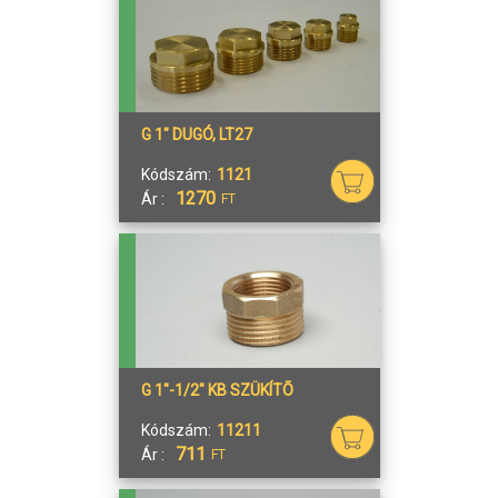
G 1" DUGÓ, LT27
Kódszám:
1121
1270
Ár :
FT
G 1"-1/2" KB SZÜKÍTÕ
Kódszám:
11211
711
Ár :
FT