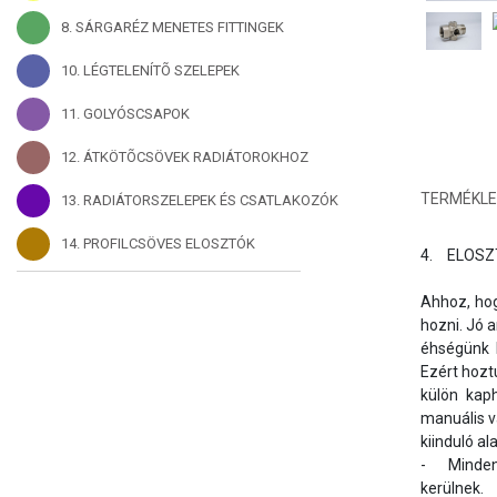
8. SÁRGARÉZ MENETES FITTINGEK
10. LÉGTELENÍTÕ SZELEPEK
11. GOLYÓSCSAPOK
12. ÁTKÖTÕCSÖVEK RADIÁTOROKHOZ
TERMÉKLE
13. RADIÁTORSZELEPEK ÉS CSATLAKOZÓK
14. PROFILCSÖVES ELOSZTÓK
4.	ELOSZTÓ TARTOZÉKOK, KIEGÉSZÍTÕK:

Ahhoz, hog
hozni. Jó 
éhségünk k
Ezért hozt
külön kaph
manuális v
kiinduló a
-	Minden terméket 100%-os nyomáspróba ellenõrzésnek vetünk alá. Értékesítésre csak a minden szempontból tökéletes darabok 
kerülnek.
