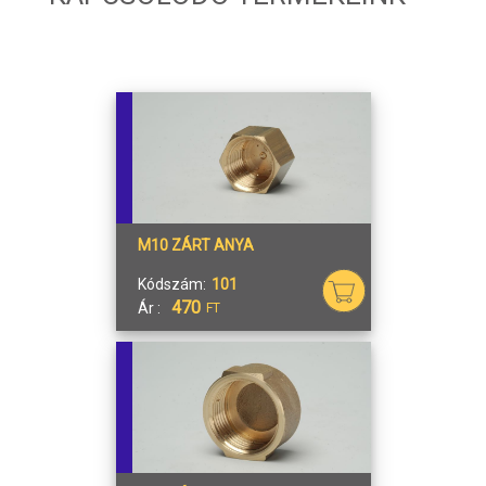
M10 ZÁRT ANYA
Kódszám:
101
470
Ár :
FT