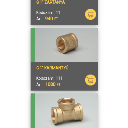
G 1" ZÁRTANYA
Kódszám:
11
940
Ár :
FT
G 1" KARMANTYÚ
Kódszám:
111
1080
Ár :
FT