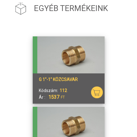
EGYÉB TERMÉKEINK
G 1"-1" KÖZCSAVAR
Kódszám:
112
1537
Ár :
FT