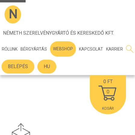
N
NÉMETH SZERELVÉNYGYÁRTÓ ÉS KERESKEDŐ KFT.
WEBSHOP
RÓLUNK
BÉRGYÁRTÁS
KAPCSOLAT
KARRIER
BELÉPÉS
HU
0
FT
0
KOSÁR