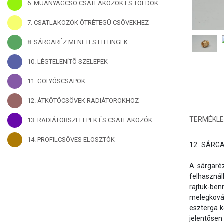
6. MÛANYAGCSÕ CSATLAKOZÓK ÉS TOLDÓK
7. CSATLAKOZÓK ÖTRÉTEGÛ CSÖVEKHEZ
8. SÁRGARÉZ MENETES FITTINGEK
10. LÉGTELENÍTÕ SZELEPEK
11. GOLYÓSCSAPOK
12. ÁTKÖTÕCSÖVEK RADIÁTOROKHOZ
TERMÉKLE
13. RADIÁTORSZELEPEK ÉS CSATLAKOZÓK
14. PROFILCSÖVES ELOSZTÓK
12.	SÁRGARÉZ MENETES FITTINGEK, CSAPHOSSZABBÍTÓK

A sárgaréz
felhasznál
rajtuk-be
melegkovác
eszterga 
jelentõsen