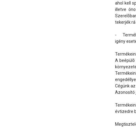
ahol kell 
illetve ón
Szerelõbar
tekerjék r
-	Termékeink egy 1984 óta mûködõ már második generációs magyar családi vállalkozás korszerû üzemében készülnek. Vevõinket 
igény eset
Termékeink
A beépülõ 
környezete
Termékeink
engedéllyel
Cégünk az 
Azonosító 
Termékeink
évtizedre bi