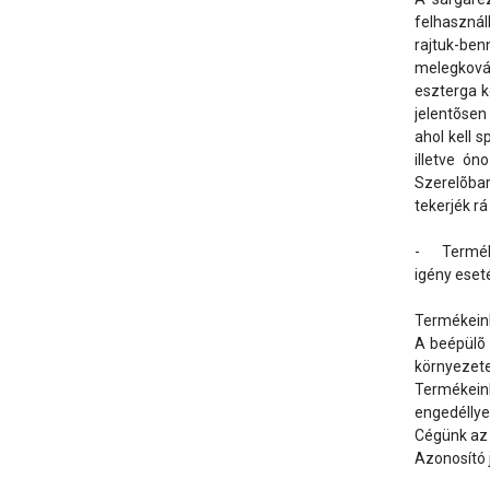
felhasznál
rajtuk-be
melegkovác
eszterga 
jelentõsen
ahol kell 
illetve ón
Szerelõbar
tekerjék r
-	Termékeink egy 1984 óta mûködõ már második generációs magyar családi vállalkozás korszerû üzemében készülnek. Vevõinket 
igény eset
Termékeink
A beépülõ 
környezete
Termékeink
engedéllyel
Cégünk az 
Azonosító 