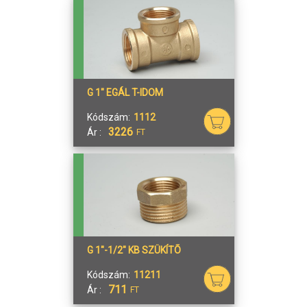
G 1" EGÁL T-IDOM
Kódszám:
1112
3226
Ár :
FT
G 1"-1/2" KB SZÜKÍTÕ
Kódszám:
11211
711
Ár :
FT