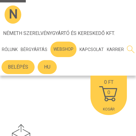
N
NÉMETH SZERELVÉNYGYÁRTÓ ÉS KERESKEDŐ KFT.
WEBSHOP
RÓLUNK
BÉRGYÁRTÁS
KAPCSOLAT
KARRIER
BELÉPÉS
HU
0
FT
0
KOSÁR