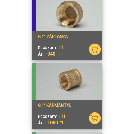
G 1" ZÁRTANYA
Kódszám:
11
940
Ár :
FT
G 1" KARMANTYÚ
Kódszám:
111
1080
Ár :
FT