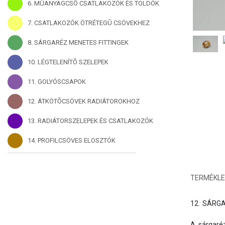
6. MÛANYAGCSÕ CSATLAKOZÓK ÉS TOLDÓK
7. CSATLAKOZÓK ÖTRÉTEGÛ CSÖVEKHEZ
8. SÁRGARÉZ MENETES FITTINGEK
10. LÉGTELENÍTÕ SZELEPEK
11. GOLYÓSCSAPOK
12. ÁTKÖTÕCSÖVEK RADIÁTOROKHOZ
13. RADIÁTORSZELEPEK ÉS CSATLAKOZÓK
14. PROFILCSÖVES ELOSZTÓK
TERMÉKLE
12.	SÁRGARÉZ MENETES FITTINGEK, CSAPHOSSZABBÍTÓK

A sárgaréz