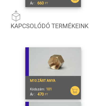
660
Ár :
FT
KAPCSOLÓDÓ TERMÉKEINK
M10 ZÁRT ANYA
Kódszám:
101
470
Ár :
FT