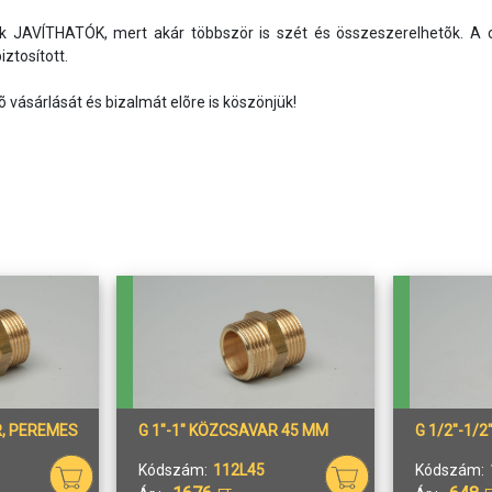
 JAVÍTHATÓK, mert akár többször is szét és összeszerelhetõk. A cse
ztosított. 

R, PEREMES
G 1"-1" KÖZCSAVAR 45 MM
G 1/2"-1/
Kódszám:
112L45
Kódszám: