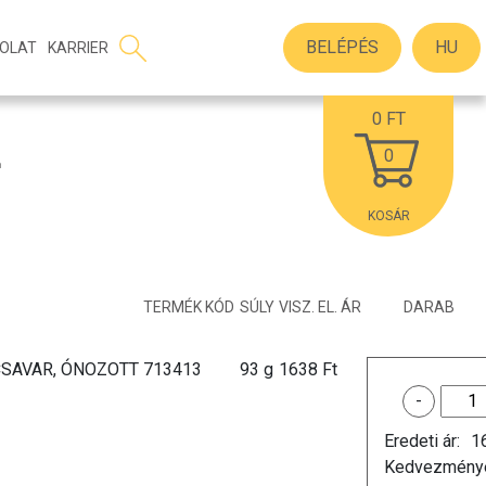
BELÉPÉS
HU
OLAT
KARRIER
0
FT
0
KOSÁR
TERMÉK KÓD
SÚLY
VISZ. EL. ÁR
DARAB
ZCSAVAR, ÓNOZOTT
713413
93 g
1638 Ft
-
Eredeti ár:
1
Kedvezménye