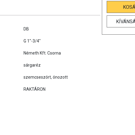
KOS
KÍVÁNSÁ
DB
G 1"-3/4"
Németh Kft. Csorna
sárgaréz
szemcseszórt, ónozott
RAKTÁRON