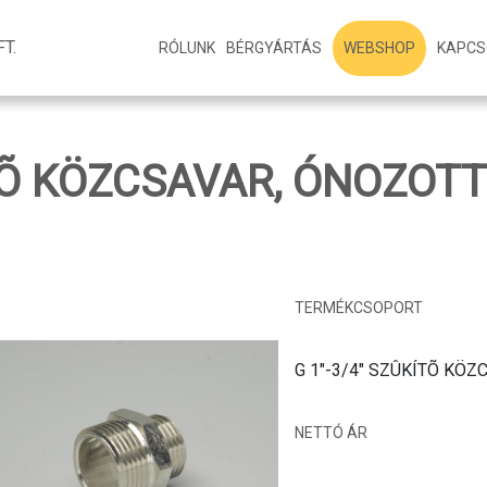
T.
WEBSHOP
RÓLUNK
BÉRGYÁRTÁS
KAPCS
ÍTÕ KÖZCSAVAR, ÓNOZOTT
TERMÉKCSOPORT
G 1"-3/4" SZÛKÍTÕ KÖ
NETTÓ ÁR