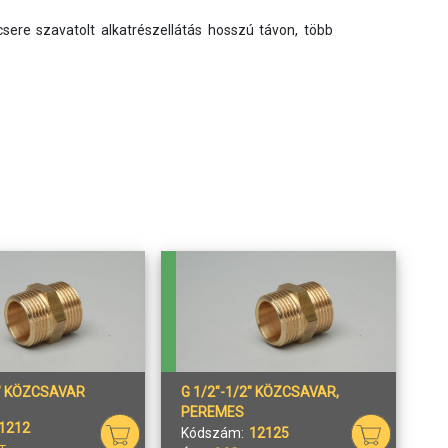
re szavatolt alkatrészellátás hosszú távon, több 
2" KÖZCSAVAR
G 1/2"-1/2" KÖZCSAVAR,
PEREMES
1212
Kódszám:
12125