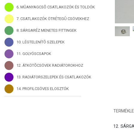
6. MÛANYAGCSÕ CSATLAKOZÓK ÉS TOLDÓK
7. CSATLAKOZÓK ÖTRÉTEGÛ CSÖVEKHEZ
8. SÁRGARÉZ MENETES FITTINGEK
10. LÉGTELENÍTÕ SZELEPEK
11. GOLYÓSCSAPOK
12. ÁTKÖTÕCSÖVEK RADIÁTOROKHOZ
13. RADIÁTORSZELEPEK ÉS CSATLAKOZÓK
14. PROFILCSÖVES ELOSZTÓK
TERMÉKLE
12.	SÁRGARÉZ MENETES FITTINGEK, CSAPHOSSZABBÍTÓK
