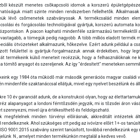
bõl készült menetes csõkapcsoló idomok a korszerû épületgépészeti
hatóságuk miatt szinte minden rendszerben fellelhetõk. Alkalmasak
nnük lévõ csõmenetek szabványosak. A termékcsalád minden elem
solási és forgácsolási technológiával gyártjuk, korszerû automata ko
központokon. A piacon kapható mindenféle származású termékektõl a
 vastagabb, a tömegük pedig nagyobb. A több milliós eladott termék mi
speciális ötvözeteket alkalmazunk, hõkezelve. Ezért adunk például a cs
ozott felülettel is gyártjuk-forgalmazzuk annak érdekében, hogy leg
át termékeink külsõ meneteit recézzük, hogy a felhasználóknak ne ke
á a tömítõ anyagot és szereljenek. Az így "érdesített" meneteken semm
én mindenféle szaktanáccsal ellátjuk, mivel egy nyelvet beszélünk és ál
re 10 év garanciát adunk, de a konstrukció olyan, hogy az élettartamuk 
réz alapanyagot a londoni fémtõzsdén jegyzik, mi is tõzsdei áron vásá
t szennyezni, mivel újra értékesíthetõ és feldolgozható.

 megfelelnek minden törvényi elõírásnak, akkreditált intézetek ált
 rendelkeznek. Ahol szükséges ott pedig az ivóvízre elõírt 1+-os tanúsí
ISO 9001:2015 szabvány szerint tanúsított, továbbá rendelkezünk egy nag
jelünk  N , amelyet minden termékünkön megtalál a kedves vevõ.
