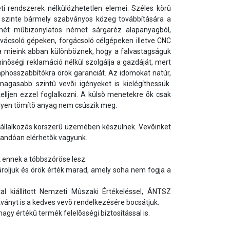
 rendszerek nélkülözhetetlen elemei. Széles körû 
 szinte bármely szabványos közeg továbbítására a 
ét mûbizonylatos német sárgaréz alapanyagból, 
vácsoló gépeken, forgácsoló célgépeken illetve CNC 
 mieink abban különböznek, hogy a falvastagságuk 
nõségi reklamáció nélkül szolgálja a gazdáját, mert 
aphosszabbítókra örök garanciát. Az idomokat natúr, 
magasabb szintû vevõi igényeket is kielégíthessük. 
lljen ezzel foglalkozni. A külsõ menetekre õk csak 
ilyen tömítõ anyag nem csúszik meg.

landóan elérhetõk vagyunk.

ennek a többszöröse lesz. 

roljuk és örök érték marad, amely soha nem fogja a 
al kiállított Nemzeti Mûszaki Értékeléssel, ÁNTSZ 
tványt is a kedves vevõ rendelkezésére bocsátjuk.

y értékû termék felelõsségi biztosítással is.
