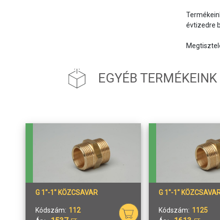
Termékeink
évtizedre bi
EGYÉB TERMÉKEINK
G 1"-1" KÖZCSAVAR
G 1"-1" KÖZCSAVA
Kódszám:
112
Kódszám:
1125