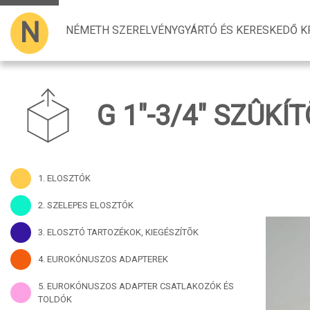
N
NÉMETH SZERELVÉNYGYÁRTÓ ÉS KERESKEDŐ KF
G 1"-3/4" SZÛK
1. ELOSZTÓK
2. SZELEPES ELOSZTÓK
3. ELOSZTÓ TARTOZÉKOK, KIEGÉSZÍTÕK
4. EUROKÓNUSZOS ADAPTEREK
5. EUROKÓNUSZOS ADAPTER CSATLAKOZÓK ÉS
TOLDÓK