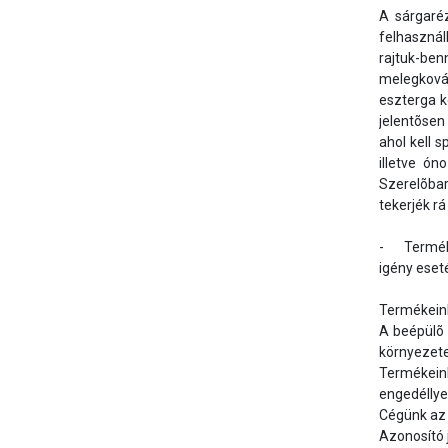
A sárgaréz
felhasznál
rajtuk-be
melegkovác
eszterga 
jelentõsen
ahol kell 
illetve ón
Szerelõbar
tekerjék r
-	Termékeink egy 1984 óta mûködõ már második generációs magyar családi vállalkozás korszerû üzemében készülnek. Vevõinket 
igény eset
Termékeink
A beépülõ 
környezete
Termékeink
engedéllyel
Cégünk az 
Azonosító 