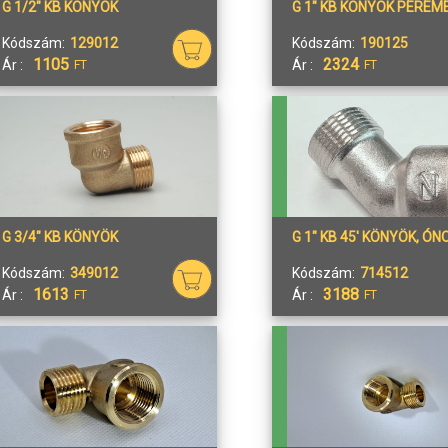
G 1/2" KB KÖNYÖK
G 1" KB KÖNYÖK PEREM
Kódszám:
129012
Kódszám:
190125
1105
2324
Ár :
Ár :
FT
FT
G 3/4" KB KÖNYÖK
G 1" KB 45' KÖNYÖK, Ó
Kódszám:
349012
Kódszám:
714512
1613
3188
Ár :
Ár :
FT
FT