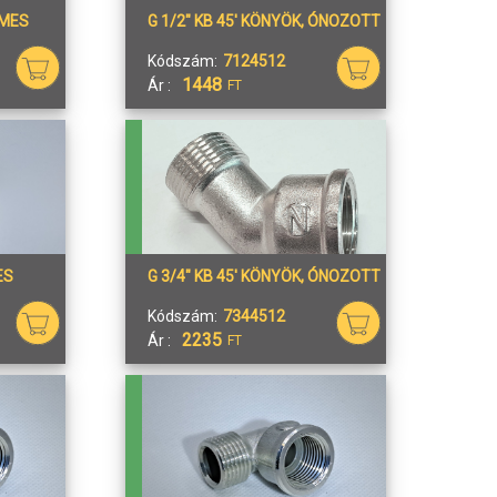
EMES
G 1/2" KB 45' KÖNYÖK, ÓNOZOTT
Kódszám:
7124512
1448
Ár :
FT
ES
G 3/4" KB 45' KÖNYÖK, ÓNOZOTT
Kódszám:
7344512
2235
Ár :
FT