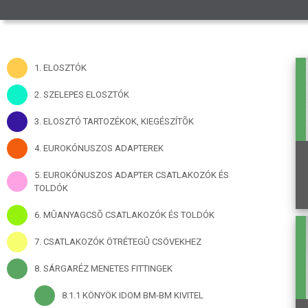
1. ELOSZTÓK
2. SZELEPES ELOSZTÓK
3. ELOSZTÓ TARTOZÉKOK, KIEGÉSZÍTÕK
4. EUROKÓNUSZOS ADAPTEREK
5. EUROKÓNUSZOS ADAPTER CSATLAKOZÓK ÉS
TOLDÓK
6. MÛANYAGCSÕ CSATLAKOZÓK ÉS TOLDÓK
7. CSATLAKOZÓK ÖTRÉTEGÛ CSÖVEKHEZ
8. SÁRGARÉZ MENETES FITTINGEK
8.1.1 KÖNYÖK IDOM BM-BM KIVITEL