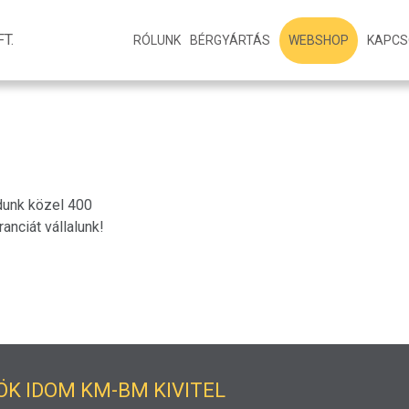
T.
WEBSHOP
RÓLUNK
BÉRGYÁRTÁS
KAPCS
dunk közel 400
anciát vállalunk!
ÖK IDOM KM-BM KIVITEL