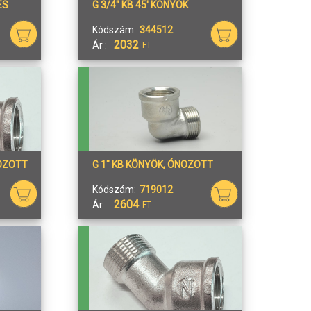
ES
G 3/4" KB 45' KÖNYÖK
Kódszám:
344512
2032
Ár :
FT
NOZOTT
G 1" KB KÖNYÖK, ÓNOZOTT
Kódszám:
719012
2604
Ár :
FT