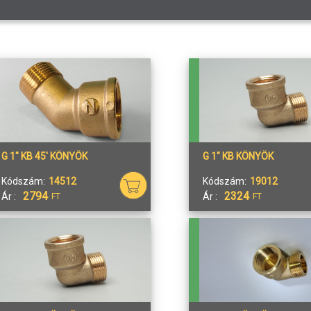
G 1" KB 45' KÖNYÖK
G 1" KB KÖNYÖK
Kódszám:
14512
Kódszám:
19012
2794
2324
Ár :
Ár :
FT
FT