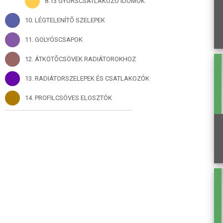
8.13 GYORSCSATLAKOZÓ IDOMOK
10. LÉGTELENÍTÕ SZELEPEK
11. GOLYÓSCSAPOK
12. ÁTKÖTÕCSÖVEK RADIÁTOROKHOZ
13. RADIÁTORSZELEPEK ÉS CSATLAKOZÓK
14. PROFILCSÖVES ELOSZTÓK