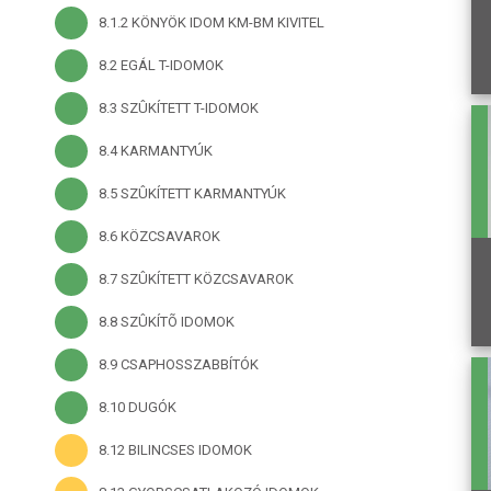
8.1.2 KÖNYÖK IDOM KM-BM KIVITEL
8.2 EGÁL T-IDOMOK
8.3 SZÛKÍTETT T-IDOMOK
8.4 KARMANTYÚK
8.5 SZÛKÍTETT KARMANTYÚK
8.6 KÖZCSAVAROK
8.7 SZÛKÍTETT KÖZCSAVAROK
8.8 SZÛKÍTÕ IDOMOK
8.9 CSAPHOSSZABBÍTÓK
8.10 DUGÓK
8.12 BILINCSES IDOMOK