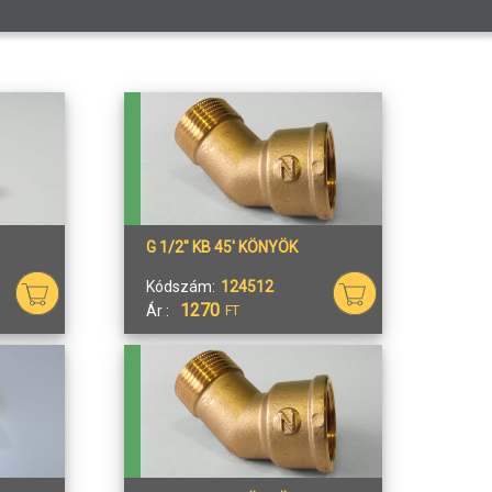
G 1/2" KB 45' KÖNYÖK
Kódszám:
124512
1270
Ár :
FT