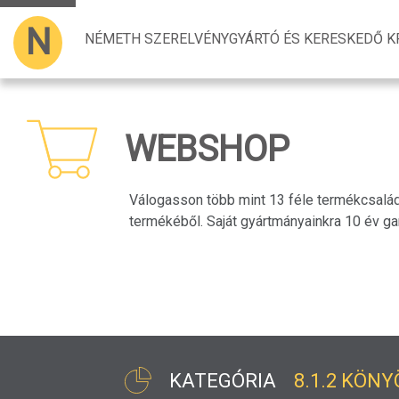
N
NÉMETH SZERELVÉNYGYÁRTÓ ÉS KERESKEDŐ KF
WEBSHOP
Válogasson több mint 13 féle termékcsalá
termékéből. Saját gyártmányainkra 10 év gar
KATEGÓRIA
8.1.2 KÖNY