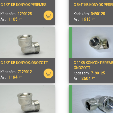
G 1/2" KB KÖNYÖK PEREMES
G 3/4" KB KÖNYÖK PER
Kódszám:
1290125
Kódszám:
3490125
1105
1613
Ár :
Ár :
FT
FT
G 1/2" KB KÖNYÖK, ÓNOZOTT
G 1" KB KÖNYÖK PEREM
ÓNOZOTT
Kódszám:
7129012
Kódszám:
7190125
1194
Ár :
FT
2604
Ár :
FT