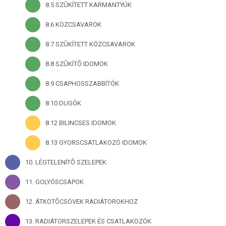
8.5 SZÛKÍTETT KARMANTYÚK
8.6 KÖZCSAVAROK
8.7 SZÛKÍTETT KÖZCSAVAROK
8.8 SZÛKÍTÕ IDOMOK
8.9 CSAPHOSSZABBÍTÓK
8.10 DUGÓK
8.12 BILINCSES IDOMOK
8.13 GYORSCSATLAKOZÓ IDOMOK
10. LÉGTELENÍTÕ SZELEPEK
11. GOLYÓSCSAPOK
12. ÁTKÖTÕCSÖVEK RADIÁTOROKHOZ
13. RADIÁTORSZELEPEK ÉS CSATLAKOZÓK