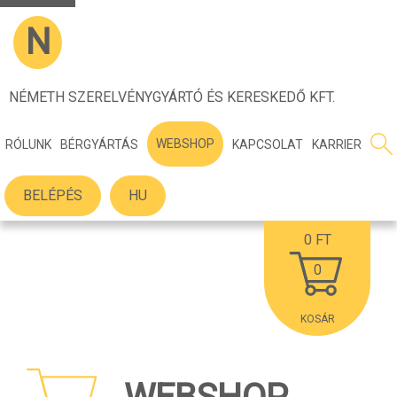
N
NÉMETH SZERELVÉNYGYÁRTÓ ÉS KERESKEDŐ KFT.
WEBSHOP
RÓLUNK
BÉRGYÁRTÁS
KAPCSOLAT
KARRIER
BELÉPÉS
HU
0
FT
0
KOSÁR