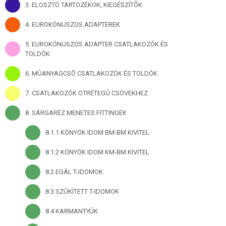
3. ELOSZTÓ TARTOZÉKOK, KIEGÉSZÍTÕK
4. EUROKÓNUSZOS ADAPTEREK
5. EUROKÓNUSZOS ADAPTER CSATLAKOZÓK ÉS
TOLDÓK
6. MÛANYAGCSÕ CSATLAKOZÓK ÉS TOLDÓK
7. CSATLAKOZÓK ÖTRÉTEGÛ CSÖVEKHEZ
8. SÁRGARÉZ MENETES FITTINGEK
8.1.1 KÖNYÖK IDOM BM-BM KIVITEL
8.1.2 KÖNYÖK IDOM KM-BM KIVITEL
8.2 EGÁL T-IDOMOK
8.3 SZÛKÍTETT T-IDOMOK
8.4 KARMANTYÚK