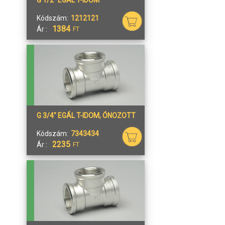
Kódszám:
1212121
1384
Ár :
FT
G 3/4" EGÁL T-IDOM, ÓNOZOTT
Kódszám:
7343434
2235
Ár :
FT