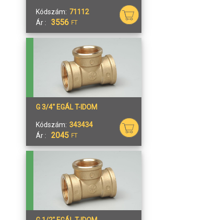
Kódszám:
71112
3556
Ár :
FT
G 3/4" EGÁL T-IDOM
Kódszám:
343434
2045
Ár :
FT
G 1/2" EGÁL T-IDOM