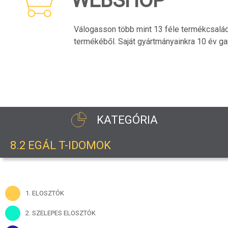
WEBSHOP
Válogasson több mint 13 féle termékcsalá
termékéből. Saját gyártmányainkra 10 év gar
KATEGÓRIA
8.2 EGÁL T-IDOMOK
1. ELOSZTÓK
2. SZELEPES ELOSZTÓK