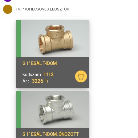
14. PROFILCSÖVES ELOSZTÓK
G 1" EGÁL T-IDOM
Kódszám:
1112
3226
Ár :
FT
G 1" EGÁL T-IDOM, ÓNOZOTT