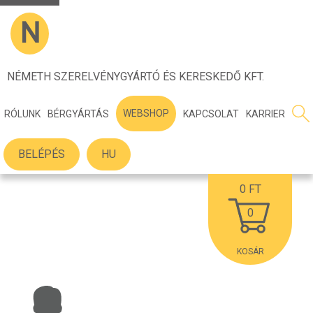
N
NÉMETH SZERELVÉNYGYÁRTÓ ÉS KERESKEDŐ KFT.
WEBSHOP
RÓLUNK
BÉRGYÁRTÁS
KAPCSOLAT
KARRIER
BELÉPÉS
HU
0
FT
0
KOSÁR