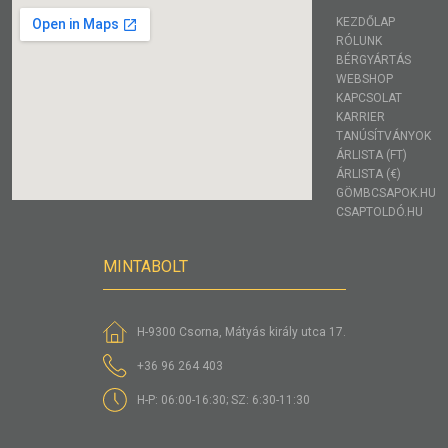
KEZDŐLAP
RÓLUNK
BÉRGYÁRTÁS
WEBSHOP
KAPCSOLAT
KARRIER
TANÚSÍTVÁNYOK
ÁRLISTA (FT)
ÁRLISTA (€)
GÖMBCSAPOK.HU
CSAPTOLDÓ.HU
MINTABOLT
H-9300 Csorna, Mátyás király utca 17.
+36 96 264 403
H-P: 06:00-16:30; SZ: 6:30-11:30